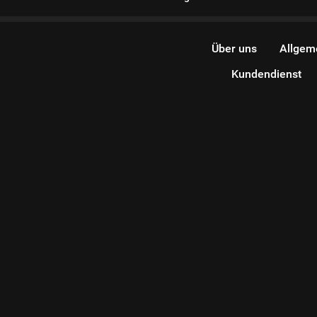
Über uns
Allgem
Kundendienst