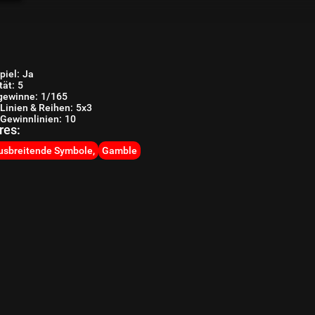
piel:
Ja
tät:
5
gewinne:
1/165
Linien & Reihen:
5x3
Gewinnlinien:
10
res:
usbreitende Symbole
Gamble