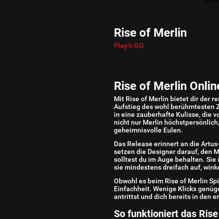
Rise of Merlin
Play'n GO
Rise of Merlin Onlin
Mit Rise of Merlin bietet dir der 
Aufstieg des wohl berühmtesten Z
in eine zauberhafte Kulisse, die 
nicht nur Merlin höchstpersönlich
geheimnisvolle Eulen.
Das Release erinnert an die Artus
setzen die Designer darauf, den 
solltest du im Auge behalten. Sie 
sie mindestens dreifach auf, wink
Obwohl es beim Rise of Merlin Spi
Einfachheit. Wenige Klicks genüg
antrittst und dich bereits in den 
So funktioniert das Ris